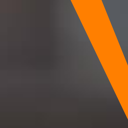
お問い合わせ・資料請求
サイクルカッターCC-S/CC-W
Air Future
アフターサポート
よくあるご質問
採用情報
メンテナンス依頼フォーム
社員インタビュー
お問い合わせ・資料請求
募集要項
JA
EN
ZH-CN
エントリー