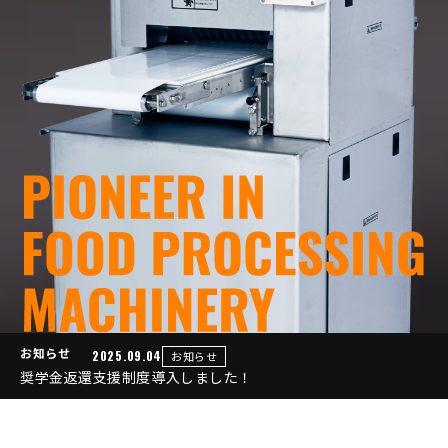
いつでも快適な
運用をサポート
定期点検から改造、
2025.01.17
イベント
メンテナンスまで迅速に対応いたします‼
2025食肉産業展にも出展します！
2024.12.03
お知らせ
ホームページをリニューアルしました
お知らせ
2025.09.04
お知らせ
奨学金返還支援制度導入しました！
2025.01.17
イベント