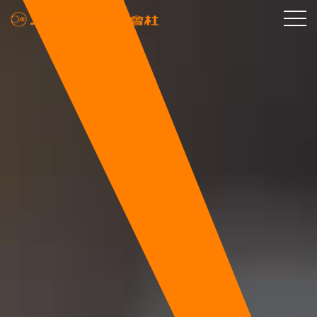
事業内容
導入事例
製品情報
ミニマルチスライサー
納品までの流れ
水平切機
具材混入万能型成機
お役立ち情報
コンベアプレス機CP
ブログ
会社情報
コンベアプレス機LP
アサヒ産業公式YouTube
ミートプレス機
メルマガバックナンバー
お知らせ
サイクルカッター
サイクルテンダー